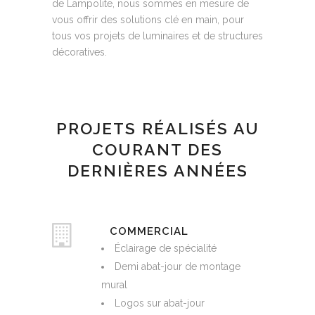
de Lampolite, nous sommes en mesure de
vous offrir des solutions clé en main, pour
tous vos projets de luminaires et de structures
décoratives.
PROJETS RÉALISÉS AU
COURANT DES
DERNIÈRES ANNÉES
COMMERCIAL
Éclairage de spécialité
Demi abat-jour de montage
mural
Logos sur abat-jour