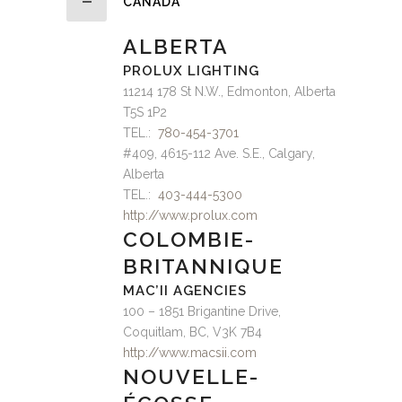
CANADA
ALBERTA
PROLUX LIGHTING
11214 178 St N.W., Edmonton, Alberta
T5S 1P2
TEL.:
780-454-3701
#409, 4615-112 Ave. S.E., Calgary,
Alberta
TEL.:
403-444-5300
http://www.prolux.com
COLOMBIE-
BRITANNIQUE
MAC’II AGENCIES
100 – 1851 Brigantine Drive,
Coquitlam, BC, V3K 7B4
http://www.macsii.com
NOUVELLE-