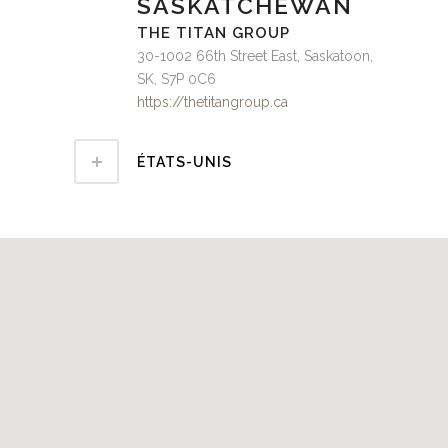
SASKATCHEWAN
THE TITAN GROUP
30-1002 66th Street East, Saskatoon,
SK, S7P 0C6
https://thetitangroup.ca
ÉTATS-UNIS