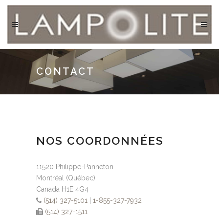
CONTACT
NOS COORDONNÉES
11520 Philippe-Panneton
Montréal (Québec)
Canada H1E 4G4
(514) 327-5101
|
1-855-327-7932
(514) 327-1511