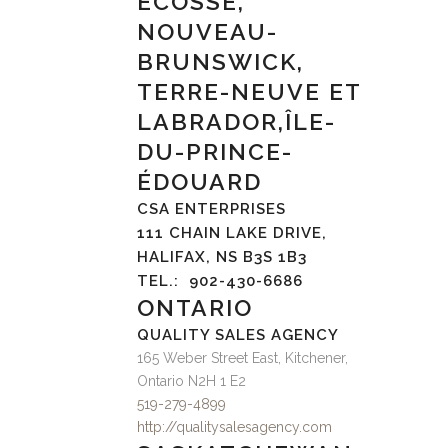
ÉCOSSE,
NOUVEAU-
BRUNSWICK,
TERRE-NEUVE ET
LABRADOR,ÎLE-
DU-PRINCE-
ÉDOUARD
CSA ENTERPRISES
111 CHAIN LAKE DRIVE,
HALIFAX, NS B3S 1B3
TEL.:
902-430-6686
ONTARIO
QUALITY SALES AGENCY
165 Weber Street East, Kitchener,
Ontario N2H 1 E2
519-279-4899
http://qualitysalesagency.com