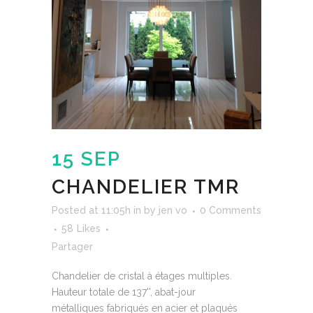
15 SEP
CHANDELIER TMR
Posted at 11:05h
in
by
jen vo
0 Comments
58
Likes
Partager
Chandelier de cristal à étages multiples.
Hauteur totale de 137'', abat-jour
métalliques fabriqués en acier et plaqués