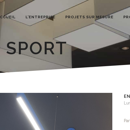
CCUEIL
L’ENTREPRISE
PROJETS SUR MESURE
PR
 SPORT
E
Lu
Par