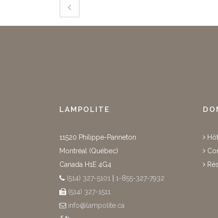
LAMPOLITE
DO
11520 Philippe-Panneton
Hôt
Montréal (Québec)
Com
Canada H1E 4G4
Rés
(514) 327-5101
|
1-855-327-7932
(514) 327-1511
info@lampolite.ca